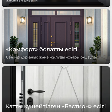
жасалған дизайн
«Комфорт» болатты есігі
Сенімді қорғаныс және жылуды жоғары оқшаулау
Қатты күшейтілген «Бастион» есігі