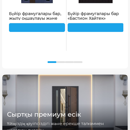
Бүйір фрамугалары бар,
Бүйір фрамугалары бар
«
жылу оқшаулауы және
«Бастион Хайтек»
е
термоүзігі бар «Fusion Hi-
кіреберіс есігі
т
tech» кіреберіс есігі
Сыртқы премиум есік
Үйіңіздің қауіпсіздігі және ерекше талғаммен