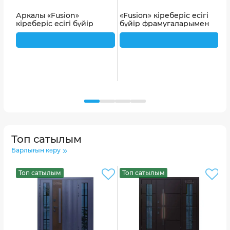
Аркалы «Fusion»
«Fusion» кіреберіс есігі
А
кіреберіс есігі бүйір
бүйір фрамугаларымен
е
фрамугаларымен
ж
ж
Топ сатылым
Барлығын көру
Топ сатылым
Топ сатылым
Т