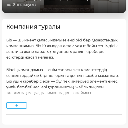
жайлылық\r\n
Компания туралы
Біз — Шымкент қаласындағы өз өндірісі бар Қазақстандық
компаниямыз. Біз 10 жылдан астам уақыт бойы сенімділік,
эстетика және даралықты ұштастыратын кіреберіс
есіктерді жасап келеміз.
Біздің командамыз — өнім сапасы мен клиенттердің
сенімін әрдайым бірінші орынға қоятын кәсіби мамандар.
Біз үшін кіреберіс есік — бұл тек интерьер элементі емес,
үйдің бет-бейнесі әрі қорғаныштың, жайлылық пен
талғамның маңызды символы деп санаймыз.
+
⸻
Бізді ерекше ететін не?