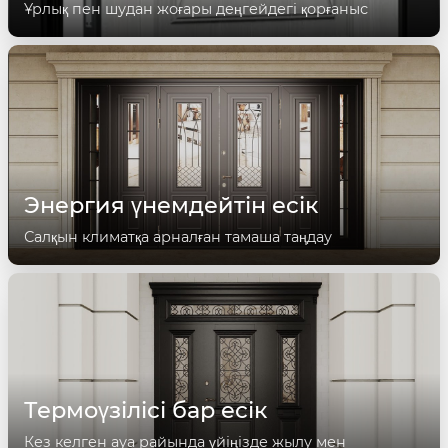
Ұрлық пен шудан жоғары деңгейдегі қорғаныс
Энергия үнемдейтін есік
Салқын климатқа арналған тамаша таңдау
Термоүзілісі бар есік
Кез келген ауа райында үйіңізде жылу мен