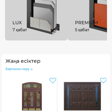
LUX
PREMIUM
7 қабат
5 қабат
Жаңа есіктер
Барлығын көру
Т